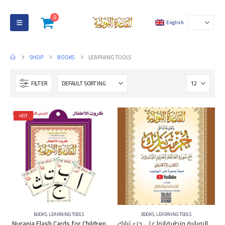
0
English
SHOP
BOOKS
LEARNING TOOLS
FILTER
HOT
BOOKS
,
LEARNING TOOLS
BOOKS
,
LEARNING TOOLS
Nurania Flash Cards for Children
القاعدة النورانية وتطبيقاتها على جزء تبارك A4 (كبير) – QR Code