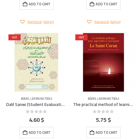
ADD TO CART
ADD TO CART
اضافة للمفضلة
اضافة للمفضلة
HOT
HOT
BOOKS
,
LEARNING TOOLS
BOOKS
,
LEARNING TOOLS
Dalil Sanwi (Student Evaluvation and Home Work) A4 – large
The practical method of learning and teaching the Qu’ran – FRENCH
4.60
$
5.75
$
0
out of 5
0
out of 5
ADD TO CART
ADD TO CART