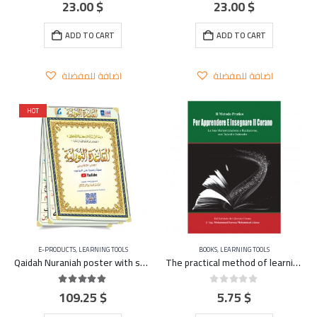
23.00
$
23.00
$
0
out of 5
0
out of 5
ADD TO CART
ADD TO CART
اضافة للمفضلة
اضافة للمفضلة
HOT
E-PRODUCTS
,
LEARNING TOOLS
BOOKS
,
LEARNING TOOLS
Qaidah Nuraniah poster with sound and image on YouTube
The practical method of learning and teaching the Qu’ran – ITALIAN
109.25
$
5.75
$
5.00
out of 5
0
out of 5