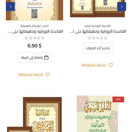
القاعدة النورانية
,
الكتب
الكتب
,
الوسائل التعليمية
القاعدة النورانية وتطبيقاتها على العشر الأخير مع ال QR Code برواية ورش عن نافع من طريق الأزرق
القاعدة النورانية وتطبيقاتها على جزء تبارك A4 (كبير) – QR Code
هناك العديد من الأشكال المختلفة لهذا المنتج. يمكن اختيار الخيارات على صفحة المنتج
6.90
$
out of 5
0
out of 5
0
تحديد أحد الخيارات
إضافة إلى السلة
اضافة للمفضلة
اضافة للمفضلة
HOT