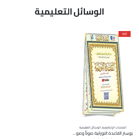
لهذا
الوسائل التعليمية
المنتج.
يمكن
اختيار
الخيارات
HOT
على
صفحة
المنتج
المنتجات الإلكترونية
,
الوسائل التعليمية
بوستر القاعدة النورانية صوتاً وصورةً على اليوتيوب