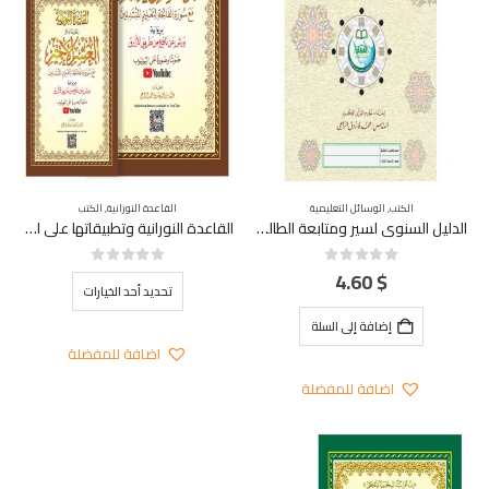
الكتب
,
الوسائل التعليمية
القاعدة النورانية
,
الكتب
الدليل السنوي لسير ومتابعة الطالب مع الأربعين النووية A4 – كبير
القاعدة النورانية وتطبيقاتها على العشر الأخير مع ال QR Code برواية ورش عن نافع من طريق الأزرق
4.60
$
out of 5
0
out of 5
0
هناك
تحديد أحد الخيارات
العديد
إضافة إلى السلة
من
اضافة للمفضلة
الأشكال
اضافة للمفضلة
المختلفة
لهذا
المنتج.
يمكن