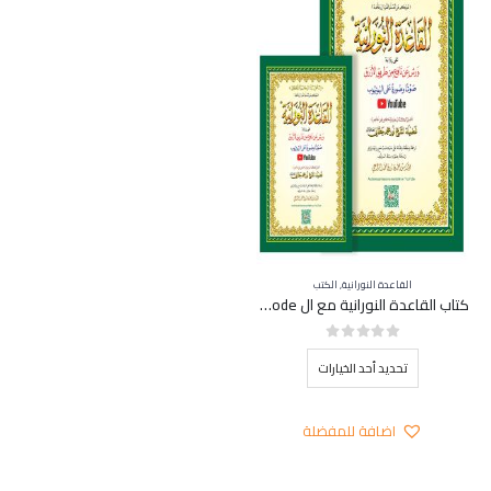
اختيار
الخيارات
على
صفحة
المنتج
القاعدة النورانية
,
الكتب
كتاب القاعدة النورانية مع ال QR Code برواية ورش عن نافع من طريق الأزرق
out of 5
0
هناك
تحديد أحد الخيارات
العديد
من
اضافة للمفضلة
الأشكال
المختلفة