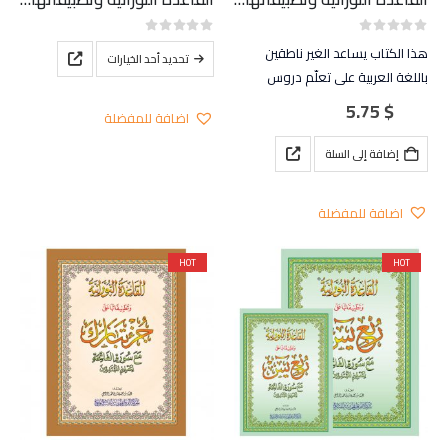
out of 5
0
out of 5
0
هذا الكتاب يساعد الغير ناطقين
هناك
تحديد أحد الخيارات
باللغة العربية على تعلّم دروس
العديد
القاعدة النورانيّة باللغة الأردية، كما
من
5.75
$
اضافة للمفضلة
يقدم تطبيقات للقاعدة النورانيّة على
الأشكال
ربع يس
المختلفة
إضافة إلى السلة
لهذا
المنتج.
اضافة للمفضلة
يمكن
اختيار
HOT
HOT
الخيارات
على
صفحة
المنتج