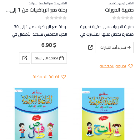
الكتب
,
قرص مضغوط
الكتب
,
رحلة مع القاعدة النورانية
حقيبة الدورات
رحلة مع الرياضيات من 1 إلى 30 – الجزء الخامس
out of 5
0
out of 5
0
حقيبة الدورات هي حقيبة تدريبية
رحلة مع الرياضيات من 1 إلى 30 –
متميزة يحصل عليها المشترك في
الجزء الخامس يساعد الأطفال في
دورات القاعدة النورانية، حيث يوجد
التعرف على الأرقام (1-10)، إضافة
6.90
$
هناك
تحديد أحد الخيارات
بها من المواد التعليمية القيمة جدا
إلى التعرف على الأرقام الجديدة (11-
العديد
30).
إضافة إلى السلة
من
تعليم مهارات رياضية كالمقارنة
اضافة للمفضلة
الأشكال
(أكثر، أقل) وكذلك…
المختلفة
اضافة للمفضلة
لهذا
المنتج.
يمكن
اختيار
الخيارات
على
صفحة
المنتج