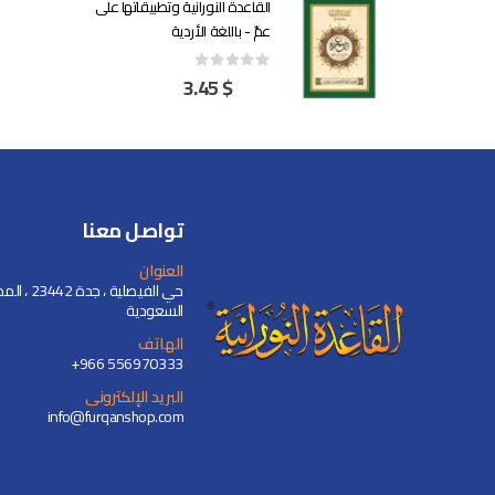
القاعدة النورانية وتطبيقاتها على جزء
عمّ - باللغة الأردية
3.45
$
out of 5
0
تواصل معنا
العنوان
حي الفيصلية ،
السعودية
الهاتف
+966 556970333
البريد الإلكترونى
info@furqanshop.com